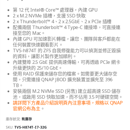
第 12 代 Intel® Core™ 處理器，內建 GPU
2 x M.2 NVMe 插槽，支援 SSD 快取
2 x Thunderbolt™ 4、2 x 2.5GbE、2 x PCIe 插槽
配備兩個 Thunderbolt™ 4 Type-C 連接埠，可直接連
接至您的 Mac。
內建 GPU 可加速影片轉檔，讓您、團隊與客戶都能在
任何裝置快速觀看影片。
TVS-h874T 的 ZFS 自我修復能力可以偵測並修正毀損
的資料，讓影片製作更加順利。
內建雙埠 2.5 GbE 提供高速傳輸，可再透過 PCIe 網卡
升級更快的 25/10 GbE。
使用 RAID 保護來儲存您的檔案。如需要更大儲存空
間，只需連接 QNAP JBOD 擴充裝置並擴充至 396
TB。
安裝兩個 M.2 NVMe SSD (另售) 建立超高速 SSD 儲存
池，或啟用 SSD 快取加速，而不佔用 3.5 吋硬碟空間。
請詳閱下方產品介紹說明頁內注意事項，規格以 QNAP
官網公布為主
。
庫存狀況:
有庫存
SKU:
TVS-H874T-I7-32G