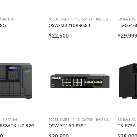
8-BAY NAS
10GBE BASE-T（RJ45）SWITCH
,
10GBE SFP+ SWITCH
5-8 BAY NAS
,
-8G
QSW-M3216R-8S8T
TS-664-
$22,500
$29,99
-16 BAY NAS
10GBE BASE-T（RJ45）SWITCH
,
10GBE SFP+ SWITCH
5-8 BAY NAS
,
1688ATX-U7-32G
QSW-3216R-8S8T
TS-673A
0
$20,900
$38,00