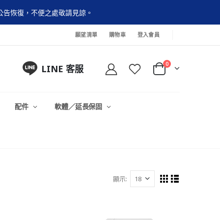
公告恢復，不便之處敬請見諒。
願望清單
購物車
登入會員
0
LINE 客服
配件
軟體／延長保固
顯示: