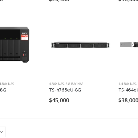
4-BAY NAS
4-BAY NAS
,
5-8 BAY NAS
1-4 BAY NAS
,
-8G
TS-h765eU-8G
TS-464e
$45,000
$38,00