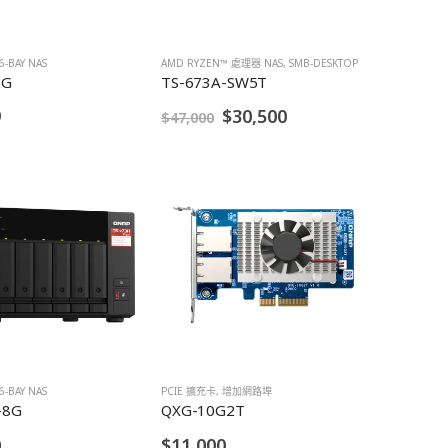
6-BAY NAS
AMD RYZEN™ 處理器 NAS
,
SMB-DESKTOP
8G
TS-673A-SW5T
9
$30,500
$47,000
6-BAY NAS
PCIE 擴充卡
,
增加網路埠
-8G
QXG-10G2T
0
$11,000