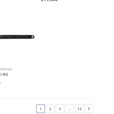
4-BAY NAS
U-8G
0
1
2
3
…
13