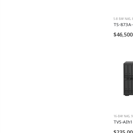
5-8 BAY NAS
,
TS-873A
$46,500
16-BAY NAS
,
9
TVS-AIh
$235,00