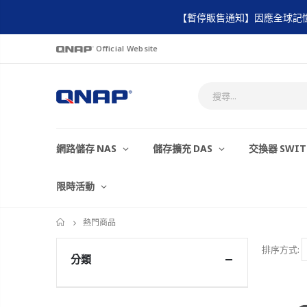
【暫停販售通知】因應全球記
Official Website
網路儲存 NAS
儲存擴充 DAS
交換器 SWI
限時活動
熱門商品
首
頁
排序方式:
分類