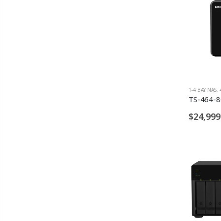
1-4 BAY NAS
,
TS-464-
$24,999