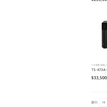
1-4 BAY NAS
,
TS-473A
$33,500
顯示: