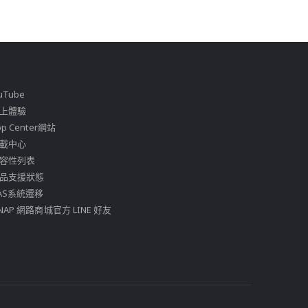
uTube
上體驗
pp Center網站
載中心
容性列表
品支援狀態
AS系統遷移
NAP 網路商城官方 LINE 好友