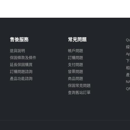
售後服務
常見問題
Q
線
退貨說明
帳戶問題
A
保固條款及條件
訂購問題
下
延長保固購買
支付問題
相
訂購問題諮詢
發票問題
產
產品功能諮詢
商品問題
N
保固常見問題
Q
查詢舊站訂單