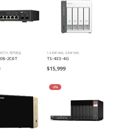
WITCH
,
熱門商品
1-4 BAY NAS
,
4-BAY NAS
08-2C6T
TS-433-4G
0
$15,999
-0%