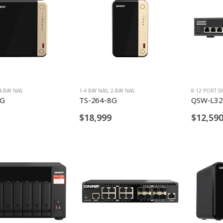
4-BAY NAS
1-4 BAY NAS
,
2-BAY NAS
8-12 PORT S
8G
TS-264-8G
QSW-L32
$18,999
$12,59