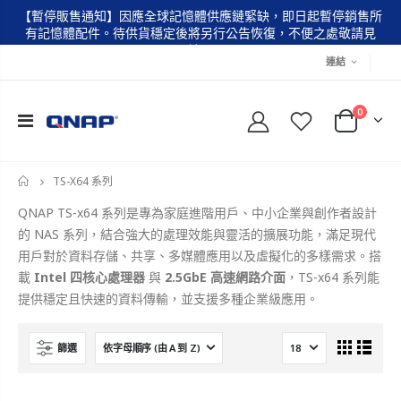
【暫停販售通知】因應全球記憶體供應鏈緊缺，即日起暫停銷售所
有記憶體配件。待供貨穩定後將另行公告恢復，不便之處敬請見
諒。
連結
0
TS-X64 系列
首
頁
QNAP TS-x64 系列是專為家庭進階用戶、中小企業與創作者設計
的 NAS 系列，結合強大的處理效能與靈活的擴展功能，滿足現代
用戶對於資料存儲、共享、多媒體應用以及虛擬化的多樣需求。搭
載
Intel 四核心處理器
與
2.5GbE 高速網路介面
，TS-x64 系列能
提供穩定且快速的資料傳輸，並支援多種企業級應用。
篩選